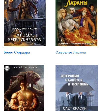
Берег Скардара
Ожерелье Лараны