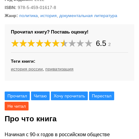
ISBN:
978-5-459-01617-8
Жанр:
политика
,
история
,
документальная литература
Прочитал книгу? Поставь оценку!
6.5
2
Теги книги:
история россии
,
приватизация
Прочитал
Читаю
Хочу прочитать
Перестал
Не читал
Про что книга
Начиная с 90-х годов в российском обществе