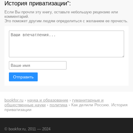
История приватизации":
Если Вы прочли эту книгу, оставьте небольшую рецензию или
комментарий.
Это поможет другим людям определиться с желанием ее прочесть.
Отправить
bookfor.ru
›
наука и образование
›
гуманитарные и
общественные науки
›
политика
› Как делили Россию. История
приватизации
© bookfor.ru, 2011 — 2024