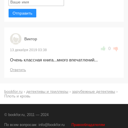
Отправить
Виктор
0
13 декабря 2019 03:38
Очень классная книга...много впечатлений...
Ответить
bookfor.ru
›
детективы и триллеры
›
зарубежные детективы
›
Плоть и кровь
© bookfor.ru, 2011 — 2024
По всем вопросам:
info@bookfor.ru
Правообладателям