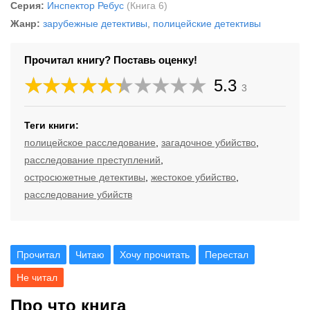
Серия:
Инспектор Ребус
(Книга 6)
Жанр:
зарубежные детективы
,
полицейские детективы
Прочитал книгу? Поставь оценку!
5.3
3
Теги книги:
полицейское расследование
,
загадочное убийство
,
расследование преступлений
,
остросюжетные детективы
,
жестокое убийство
,
расследование убийств
Прочитал
Читаю
Хочу прочитать
Перестал
Не читал
Про что книга