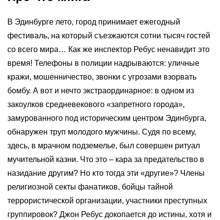
В Эдинбурге лето, город принимает ежегодный
фестиваль, на который съезжаются сотни тысяч гостей
со всего мира… Как же инспектор Ребус ненавидит это
время! Телефоны в полиции надрываются: уличные
кражи, мошенничество, звонки с угрозами взорвать
бомбу. А вот и нечто экстраординарное: в одном из
закоулков средневекового «запретного города»,
замурованного под историческим центром Эдинбурга,
обнаружен труп молодого мужчины. Судя по всему,
здесь, в мрачном подземелье, был совершен ритуал
мучительной казни. Что это – кара за предательство в
назидание другим? Но кто тогда эти «другие»? Члены
религиозной секты фанатиков, бойцы тайной
террористической организации, участники преступных
группировок? Джон Ребус докопается до истины, хотя и