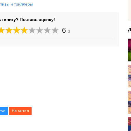
ктивы и триллеры
л книгу? Поставь оценку!
6
Д
3
тал
Не читал