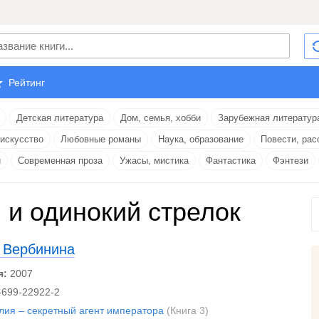
Рейтинг
Детская литература
Дом, семья, хобби
Зарубежная литератур
 искусство
Любовные романы
Наука, образование
Повести, рас
и
Современная проза
Ужасы, мистика
Фантастика
Фэнтези
 и одинокий стрелок
 Вербинина
я:
2007
-699-22922-2
лия – секретный агент императора
(Книга 3)