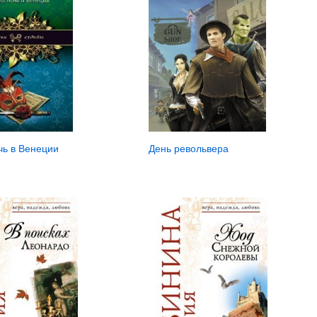
чь в Венеции
День револьвера