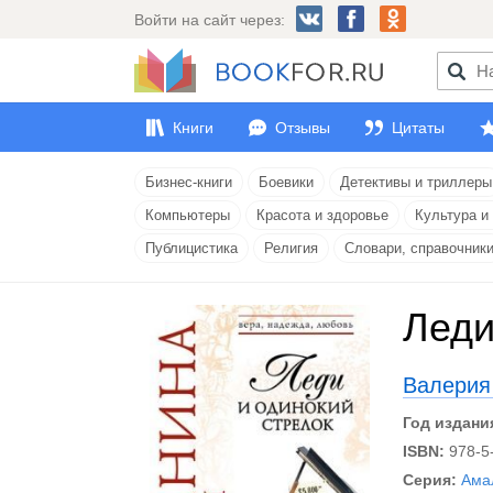
Войти на сайт через:
Книги
Отзывы
Цитаты
Бизнес-книги
Боевики
Детективы и триллеры
Компьютеры
Красота и здоровье
Культура и
Публицистика
Религия
Словари, справочник
Леди
Валерия
Год издани
ISBN:
978-5
Серия:
Ама