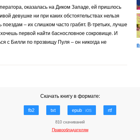
мператора, оказалась на Диком Западе, ей пришлось
сивой девушке ни при каких обстоятельствах нельзя
ь поездам – их слишком часто грабят. В-третьих, лучше
и хочешь первой найти баснословное сокровище. И
ься с Билли по прозвищу Пуля – он никогда не
В
Скачать книгу в формате:
fb2
txt
epub
rtf
iOS
810 скачиваний
Правообладателям