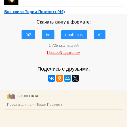
Все книги Терри Пратчетт (44)
Скачать книгу в формате:
fb2
txt
epub
rtf
iOS
1 725 скачиваний
Правообладателям
Поделись с друзьями: