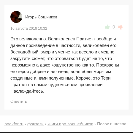
Игорь Сошников
0
10 августа 2018 10:32
Это великолепно. Великолепен Пратчетт вообще и
данное произведение в частности, великолепен его
бесподобный юмор и умение так весело и смешно
закрутить сюжет, что оторваться будет не то, что
невозможно а даже кощунственно как то. Прекрасны
его герои добрые и не очень, волшебны миры им
созданные а нами полученные. Короче, это Тери
Пратчетт в самом чудном своем проявлении.
Наслаждайтесь.
Ответить
bookfor.ru
›
фэнтези
›
книги про волшебников
› Посох и шляпа