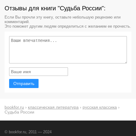
Отзывы для книги "Судьба России":
Если Вы прочли эту книгу, оставьте небольшую рецензию или
комментарий.
Это поможет другим людям определиться с желанием ее прочесть.
Отправить
bookfor.ru
›
классическая литература
›
русская классика
›
Судьба России
© bookfor.ru, 2011 — 2024