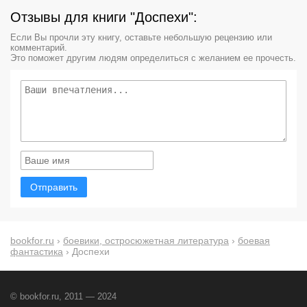
Отзывы для книги "Доспехи":
Если Вы прочли эту книгу, оставьте небольшую рецензию или
комментарий.
Это поможет другим людям определиться с желанием ее прочесть.
Отправить
bookfor.ru
›
боевики, остросюжетная литература
›
боевая
фантастика
› Доспехи
© bookfor.ru, 2011 — 2024