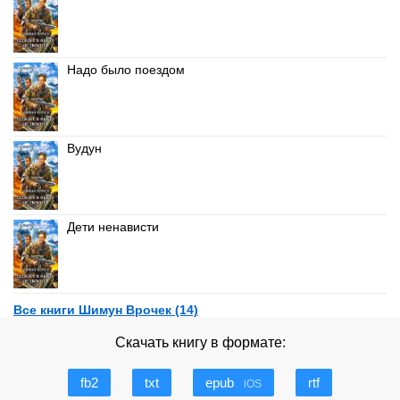
Надо было поездом
Вудун
Дети ненависти
Все книги Шимун Врочек (14)
Скачать книгу в формате:
fb2
txt
epub
rtf
iOS