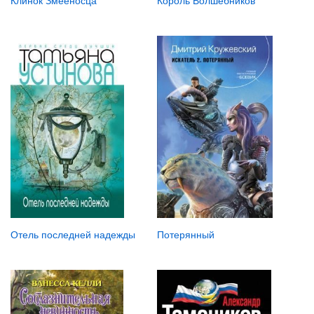
Клинок Змееносца
Король Волшебников
Потерянный
Отель последней надежды