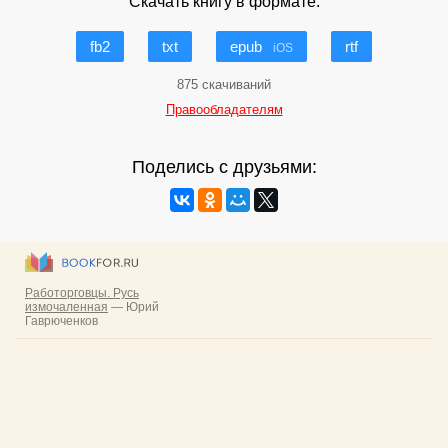
Скачать книгу в формате:
fb2
txt
epub
rtf
iOS
875 скачиваний
Правообладателям
Поделись с друзьями: