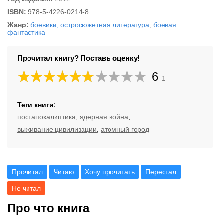
ISBN:
978-5-4226-0214-8
Жанр:
боевики, остросюжетная литература
,
боевая
фантастика
Прочитал книгу? Поставь оценку!
6
1
Теги книги:
постапокалиптика
,
ядерная война
,
выживание цивилизации
,
атомный город
Прочитал
Читаю
Хочу прочитать
Перестал
Не читал
Про что книга