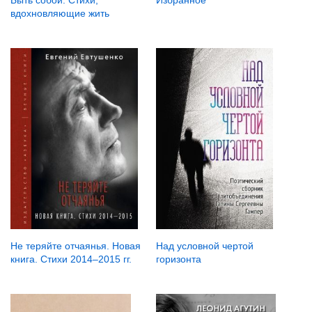
Быть собой. Стихи,
вдохновляющие жить
Не теряйте отчаянья. Новая
Над условной чертой
книга. Стихи 2014–2015 гг.
горизонта