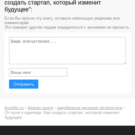
создать стартап, который изменит
будущее":
Если Вы прочли эту книгу, оставьте небольшую рецензию или
комментарий.
Это поможет другим людям определиться с желанием ее прочесть.
Отправить
bookfor.ru
›
бизнес книги
›
зарубежная деловая литература
›
От нуля к единице. Как создать стартап, который изменит
будущее