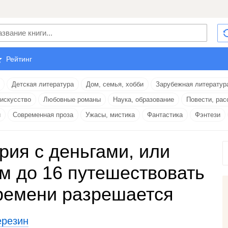
Рейтинг
Детская литература
Дом, семья, хобби
Зарубежная литератур
 искусство
Любовные романы
Наука, образование
Повести, рас
и
Современная проза
Ужасы, мистика
Фантастика
Фэнтези
рия с деньгами, или
м до 16 путешествовать
ремени разрешается
ерезин