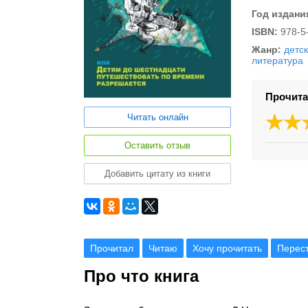
Год издани
ISBN:
978-5
Жанр:
детс
литература
Прочита
Читать онлайн
Оставить отзыв
Добавить цитату из книги
Прочитал
Читаю
Хочу прочитать
Перес
Про что книга