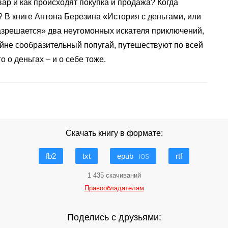
ар и как происходят покупка и продажа? Когда
? В книге Антона Березина «История с деньгами, или
азрешается» два неугомонных искателя приключений,
йне сообразительный попугай, путешествуют по всей
 о деньгах – и о себе тоже.
Скачать книгу в формате:
fb2
txt
epub
rtf
iOS
1 435 скачиваний
Правообладателям
Поделись с друзьями: