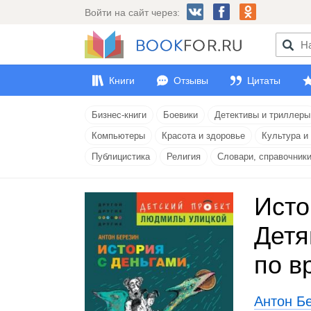
Войти на сайт через:
Книги
Отзывы
Цитаты
Бизнес-книги
Боевики
Детективы и триллеры
Компьютеры
Красота и здоровье
Культура и
Публицистика
Религия
Словари, справочник
Исто
Детя
по в
Антон Б