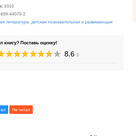
я:
2010
-699-44070-2
кая литература
,
детская познавательная и развивающая
л книгу? Поставь оценку!
8.6
5
тал
Не читал