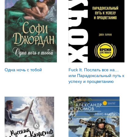
Одна ночь с тобой
Fuck It. Послать все на…
или Парадоксальный путь к
успеху и процветанию