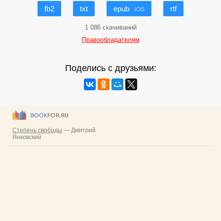
fb2
txt
epub
rtf
iOS
1 086 скачиваний
Правообладателям
Поделись с друзьями: