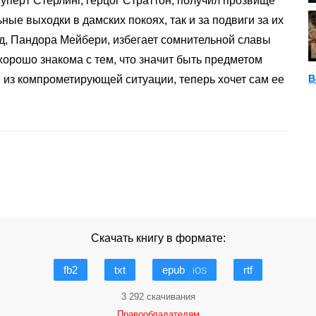
Руперт Стерлинг, герцог Страттон, получил прозвище
ные выходки в дамских покоях, так и за подвиги за их
, Пандора Мейбери, избегает сомнительной славы
орошо знакома с тем, что значит быть предметом
В
е из компрометирующей ситуации, теперь хочет сам ее
Скачать книгу в формате:
fb2
txt
epub
rtf
iOS
3 292 скачивания
Правообладателям