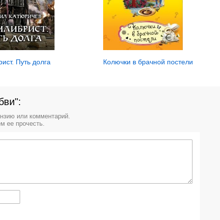
ист. Путь долга
Колючки в брачной постели
бви":
ензию или комментарий.
м ее прочесть.