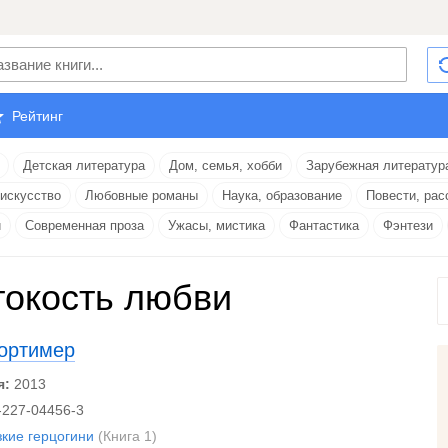
Рейтинг
Детская литература
Дом, семья, хобби
Зарубежная литератур
 искусство
Любовные романы
Наука, образование
Повести, рас
и
Современная проза
Ужасы, мистика
Фантастика
Фэнтези
окость любви
ортимер
я:
2013
-227-04456-3
зкие герцогини
(Книга 1)