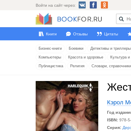
Войти на сайт через:
Книги
Отзывы
Цитаты
Бизнес-книги
Боевики
Детективы и триллеры
Компьютеры
Красота и здоровье
Культура и
Публицистика
Религия
Словари, справочник
Жест
Кэрол М
Год издани
ISBN:
978-5
Серия:
Дер