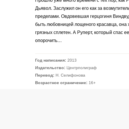
Прошло уже много времени с тех пор, как 
Дьявол. Заслужил он его как за возмутитель
пределами. Овдовевшая герцогиня Виндвуд
быть любовницей лощеного красавца, она х
грязных сплетен. А Руперт, который спас е
опорочить…
Год написания:
2013
Издательство:
Центрполиграф
Перевод:
Н. Селифонова
Возрастное ограничение:
16+