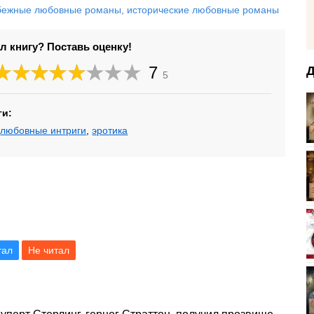
бежные любовные романы
,
исторические любовные романы
л книгу? Поставь оценку!
7
Д
5
ги:
,
любовные интриги
,
эротика
тал
Не читал