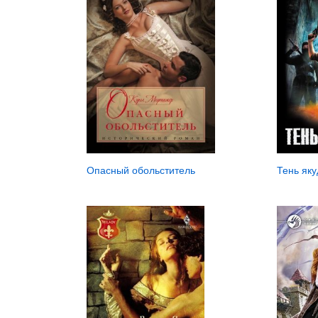
Опасный обольститель
Тень як