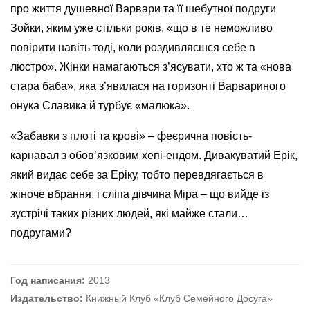
про життя душевної Варвари та її шебутної подруги
Зойки, яким уже стільки років, «що в те неможливо
повірити навіть тоді, коли роздивляєшся себе в
люстро». Жінки намагаються з’ясувати, хто ж та «нова
стара баба», яка з’явилася на горизонті Варвариного
онука Славика й турбує «малюка».
«Забавки з плоті та крові» – феєрична повість-
карнавал з обов’язковим хепі-ендом. Дивакуватий Ерік,
який видає себе за Еріку, тобто перевдягається в
жіноче вбрання, і сліпа дівчина Міра – що вийде із
зустрічі таких різних людей, які майже стали…
подругами?
Год написания:
2013
Издательство:
Книжный Клуб «Клуб Семейного Досуга»