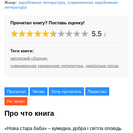
Жанр:
зарубежная литература
,
современная зарубежная
литература
Прочитал книгу? Поставь оценку!
5.5
2
Теги книги:
авторский сборник
,
современная украинская литература
,
українська проза
Прочитал
Читаю
Хочу прочитать
Перестал
Не читал
Про что книга
«Нова стара баба» – кумедна, добра і світла оповідь