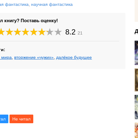
ая фантастика
,
научная фантастика
л книгу? Поставь оценку!
8.2
Д
21
ги:
 мира
,
вторжение «чужих»
,
далёкое будущее
тал
Не читал