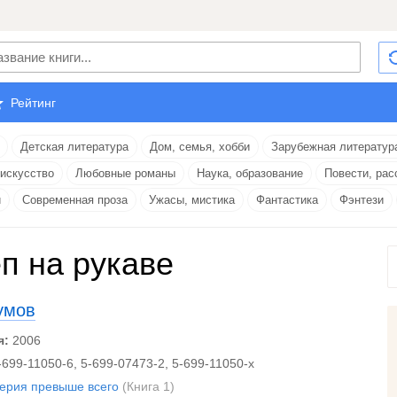
Рейтинг
Детская литература
Дом, семья, хобби
Зарубежная литератур
 искусство
Любовные романы
Наука, образование
Повести, рас
и
Современная проза
Ужасы, мистика
Фантастика
Фэнтези
п на рукаве
умов
я:
2006
-699-11050-6, 5-699-07473-2, 5-699-11050-x
ерия превыше всего
(Книга 1)