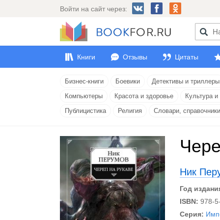
Войти на сайт через:
Книги
Отзывы
Цитаты
Бизнес-книги
Боевики
Детективы и триллеры
Компьютеры
Красота и здоровье
Культура и
Публицистика
Религия
Словари, справочник
Чере
Ник Пер
Год издани
ISBN:
978-5
Серия:
Имп