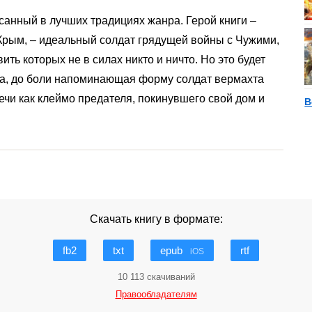
санный в лучших традициях жанра. Герой книги –
рым, – идеальный солдат грядущей войны с Чужими,
ть которых не в силах никто и ничто. Но это будет
ка, до боли напоминающая форму солдат вермахта
ечи как клеймо предателя, покинувшего свой дом и
В
Скачать книгу в формате:
fb2
txt
epub
rtf
iOS
10 113 скачиваний
Правообладателям