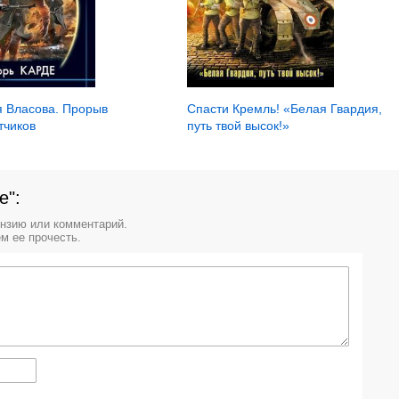
я Власова. Прорыв
Спасти Кремль! «Белая Гвардия,
тчиков
путь твой высок!»
е":
ензию или комментарий.
м ее прочесть.