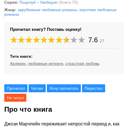
Серия:
Поцелуй – Harlequin
(Книга 70)
Жанр:
зарубежные любовные романы
,
короткие любовные
романы
Прочитал книгу? Поставь оценку!
7.6
27
Теги книги:
Арлекин
,
любовные интриги
,
страстная любовь
Прочитал
Читаю
Хочу прочитать
Перестал
Не читал
Про что книга
Джози Марчпейн переживает непростой период и, как