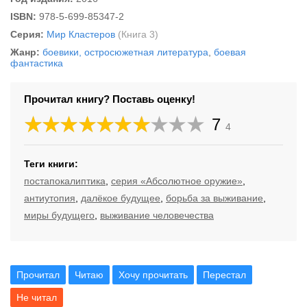
ISBN:
978-5-699-85347-2
Серия:
Мир Кластеров
(Книга 3)
Жанр:
боевики, остросюжетная литература
,
боевая
фантастика
Прочитал книгу? Поставь оценку!
7
4
Теги книги:
постапокалиптика
,
серия «Абсолютное оружие»
,
антиутопия
,
далёкое будущее
,
борьба за выживание
,
миры будущего
,
выживание человечества
Прочитал
Читаю
Хочу прочитать
Перестал
Не читал