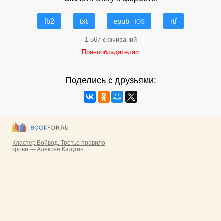
fb2
txt
epub
rtf
iOS
1 567 скачиваний
Правообладателям
Поделись с друзьями: