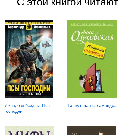
С этой книгой читают
У кладезя бездны. Псы
Танцующая саламандра
господни