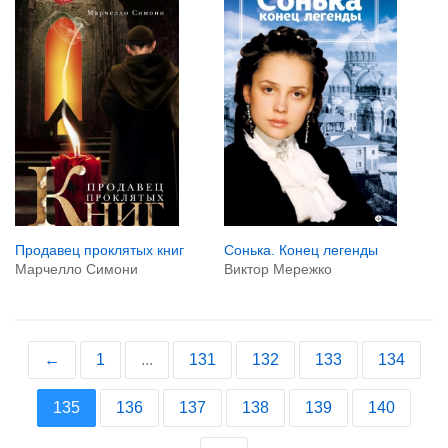
Сонька. Конец легенды
Продавец проклятых книг
Виктор Мережко
Марчелло Симони
←
1
...
131
132
133
134
135
136
137
138
139
140