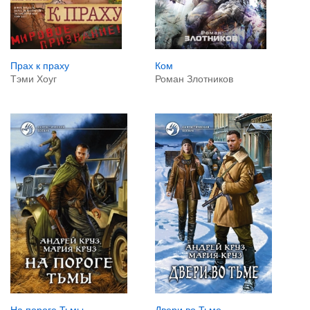
Прах к праху
Ком
Тэми Хоуг
Роман Злотников
На пороге Тьмы
Двери во Тьме