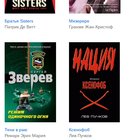
Братья Sisters
Мизерере
Патрик Де Витт
Гранже Жан-Кристоф
Тени в раю
Ксенофоб
Ремарк Эрих Мария
Лев Пучков