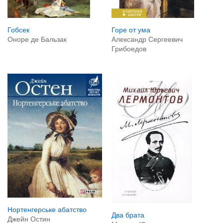
Гобсек
Горе от ума
Оноре де Бальзак
Александр Сергеевич
Грибоедов
Нортенгерське абатство
Два брата
Джейн Остин