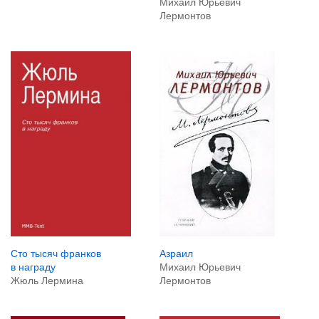
Михаил Юрьевич
Лермонтов
Сто тысяч франков
Азраил
в награду
Михаил Юрьевич
Жюль Лермина
Лермонтов