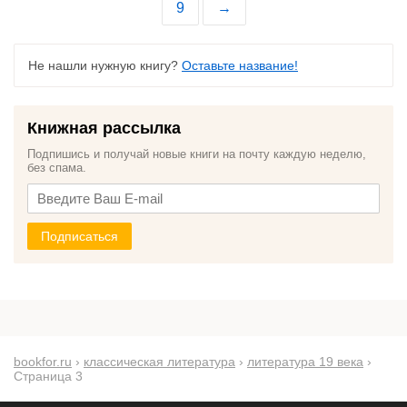
9
→
Не нашли нужную книгу?
Оставьте название!
Книжная рассылка
Подпишись и получай новые книги на почту каждую неделю,
без спама.
Подписаться
bookfor.ru
›
классическая литература
›
литература 19 века
›
Страница 3