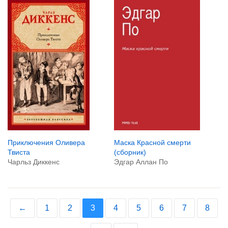
Приключения Оливера
Маска Красной смерти
Твиста
(сборник)
Чарльз Диккенс
Эдгар Аллан По
←
1
2
3
4
5
6
7
8