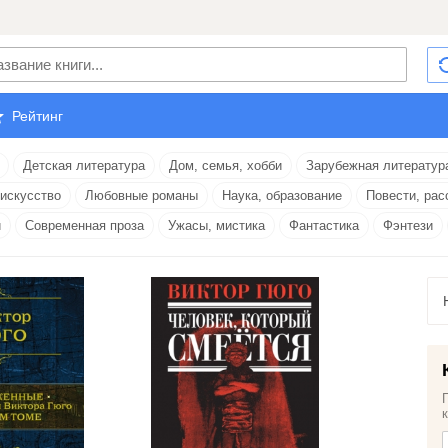
Рейтинг
Детская литература
Дом, семья, хобби
Зарубежная литератур
 искусство
Любовные романы
Наука, образование
Повести, рас
и
Современная проза
Ужасы, мистика
Фантастика
Фэнтези