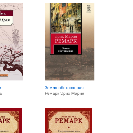
Земля обетованная
м
Ремарк Эрих Мария
а