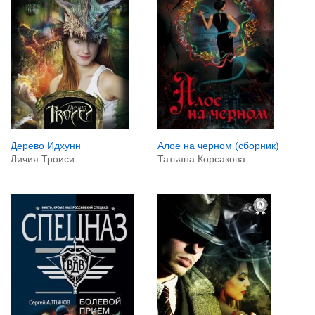
Дерево Идхунн
Алое на черном (сборник)
Личия Троиси
Татьяна Корсакова