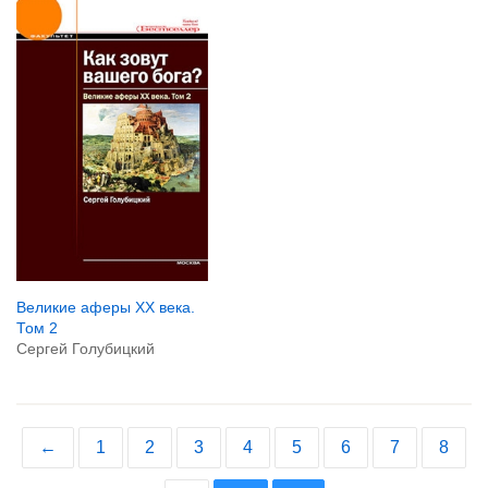
Великие аферы XX века.
Том 2
Сергей Голубицкий
←
1
2
3
4
5
6
7
8