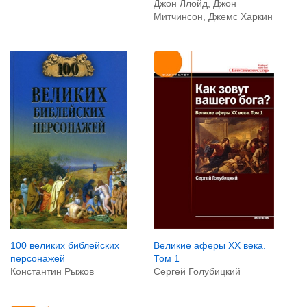
Джон Ллойд, Джон
Митчинсон, Джемс Харкин
100 великих библейских
Великие аферы XX века.
персонажей
Том 1
Константин Рыжов
Сергей Голубицкий