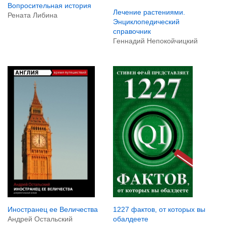
Вопросительная история
Лечение растениями.
Рената Либина
Энциклопедический
справочник
Геннадий Непокойчицкий
Иностранец ее Величества
1227 фактов, от которых вы
Андрей Остальский
обалдеете