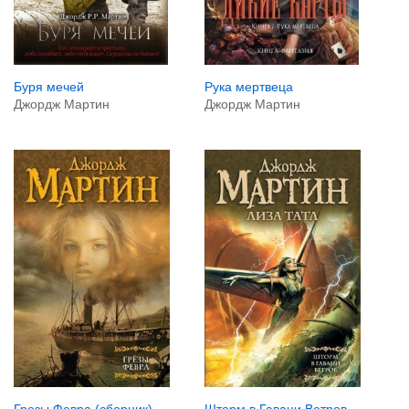
Рука мертвеца
Буря мечей
Джордж Мартин
Джордж Мартин
Грезы Февра (сборник)
Шторм в Гавани Ветров