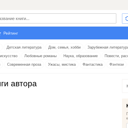
Рейтинг
Детская литература
Дом, семья, хобби
Зарубежная литератур
 искусство
Любовные романы
Наука, образование
Повести, рас
и
Современная проза
Ужасы, мистика
Фантастика
Фэнтези
иги автора