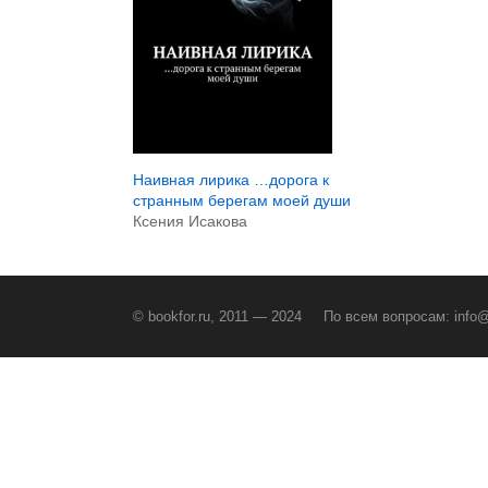
Наивная лирика …дорога к
странным берегам моей души
Ксения Исакова
© bookfor.ru, 2011 — 2024
По всем вопросам:
info@