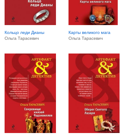
Кольцо леди Дианы
Карты великого мага
Ольга Тарасевич
Ольга Тарасевич