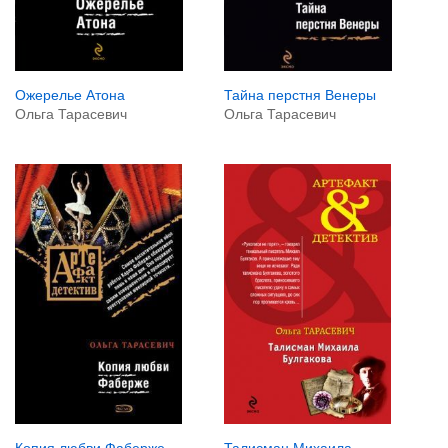
Ожерелье Атона
Тайна перстня Венеры
Ольга Тарасевич
Ольга Тарасевич
Копия любви Фаберже
Талисман Михаила