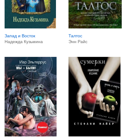
Запад и Восток
Талтос
Надежда Кузьмина
Энн Райс