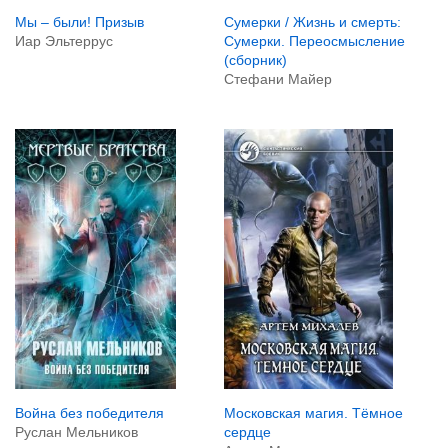
Мы – были! Призыв
Сумерки / Жизнь и смерть:
Иар Эльтеррус
Сумерки. Переосмысление
(сборник)
Стефани Майер
Война без победителя
Московская магия. Тёмное
Руслан Мельников
сердце