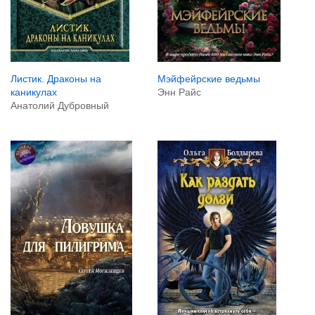
Мэйфейрские ведьмы
Листик. Драконы на
Энн Райс
каникулах
Анатолий Дубровный