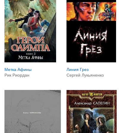
Метка Афины
Линия Грез
Рик Риордан
Сергей Лукьяненко