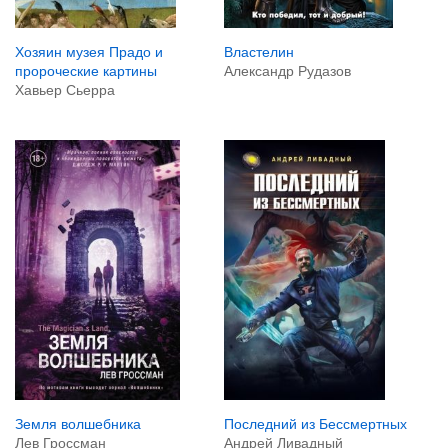
Хозяин музея Прадо и
Властелин
пророческие картины
Александр Рудазов
Хавьер Сьерра
Земля волшебника
Последний из Бессмертных
Лев Гроссман
Андрей Ливадный