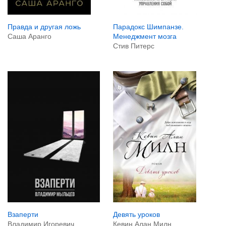
Правда и другая ложь
Парадокс Шимпанзе.
Саша Аранго
Менеджмент мозга
Стив Питерс
Девять уроков
Взаперти
Кевин Алан Милн
Владимир Игоревич