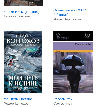
Оставшиеся в СССР
Легкие миры (сборник)
(сборник)
Татьяна Толстая
Игорь Парфенчук
Мой путь к истине
Равельштейн
Федор Конюхов
Сол Беллоу