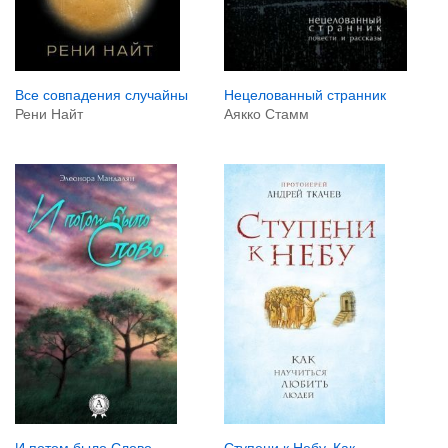
Нецелованный странник
Все совпадения случайны
Аякко Стамм
Рени Найт
И потом было Слово