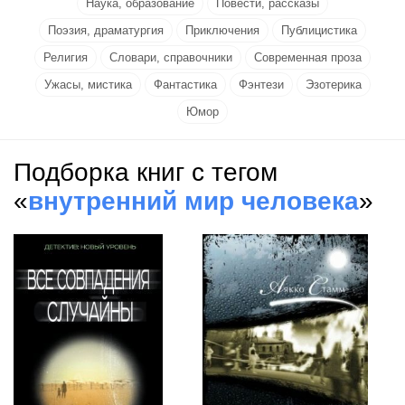
Наука, образование
Повести, рассказы
Поэзия, драматургия
Приключения
Публицистика
Религия
Словари, справочники
Современная проза
Ужасы, мистика
Фантастика
Фэнтези
Эзотерика
Юмор
Подборка книг с тегом
«
внутренний мир человека
»