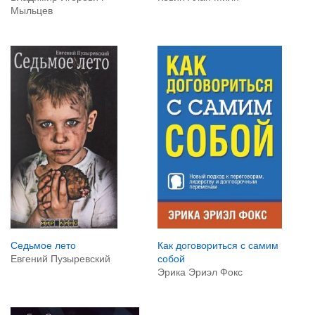
Мыльцев
Седьмое лето
Как договориться с самим
Евгений Пузыревский
собой
Эрика Эриэл Фокс