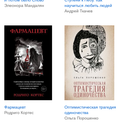
Ступени к Небу. Как
Элеонора Мандалян
научиться любить людей
Андрей Ткачев
Фармацевт
Оптимистическая трагедия
Родриго Кортес
одиночества
Ольга Порошенко