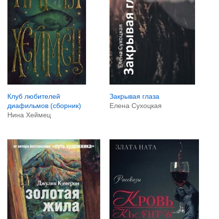
Закрывая глаза
Клуб любителей
Елена Сухоцкая
диафильмов (сборник)
Нина Хеймец