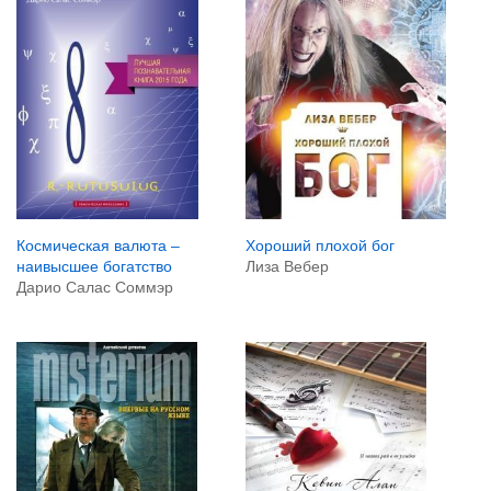
Хороший плохой бог
Космическая валюта –
Лиза Вебер
наивысшее богатство
Дарио Салас Соммэр