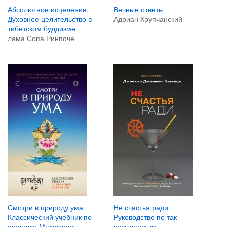
Вечные ответы
Абсолютное исцеление.
Адриан Крупчанский
Духовное целительство в
тибетском буддизме
лама Сопа Ринпоче
Смотри в природу ума.
Не счастья ради.
Классический учебник по
Руководство по так