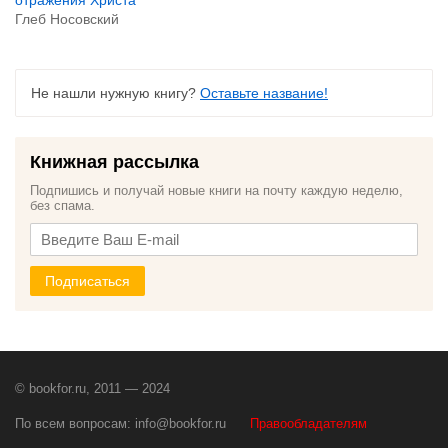
отражения Христа
Глеб Носовский
Не нашли нужную книгу?
Оставьте название!
Книжная рассылка
Подпишись и получай новые книги на почту каждую неделю,
без спама.
Подписаться
© bookfor.ru, 2011 — 2024
По всем вопросам:
info@bookfor.ru
Правообладателям