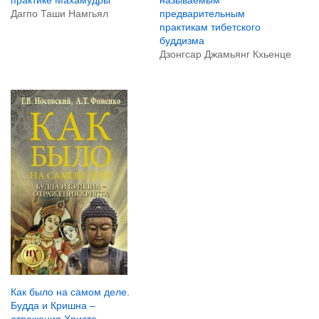
практике Махамудры
называемым
Дагпо Таши Намгьял
предварительным
практикам тибетского
буддизма
Дзонгсар Джамьянг Кхьенце
Как было на самом деле.
Будда и Кришна –