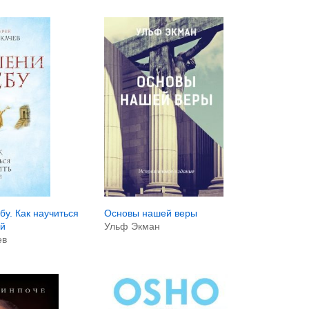
Основы нашей веры
бу. Как научиться
Ульф Экман
й
ев