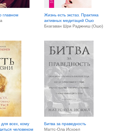
о главном
Жизнь есть экстаз. Практика
а
активных медитаций Ошо
Бхагаван Шри Раджниш (Ошо)
Битва за праведность
 для всех, кому
Маттс-Ола Исхоел
диться человеком