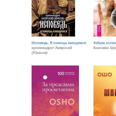
Исповедь. В помощь кающимся
Азбука осозн
архимандрит Амвросий
Бхагаван Шр
(Юрасов)