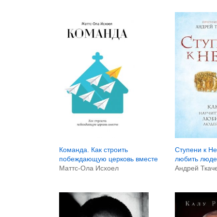
Команда. Как строить
Ступени к Не
побеждающую церковь вместе
любить люде
Маттс-Ола Исхоел
Андрей Ткач