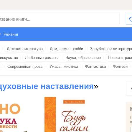
Рейтинг
Детская литература
Дом, семья, хобби
Зарубежная литератур
 искусство
Любовные романы
Наука, образование
Повести, рас
и
Современная проза
Ужасы, мистика
Фантастика
Фэнтези
духовные наставления
»