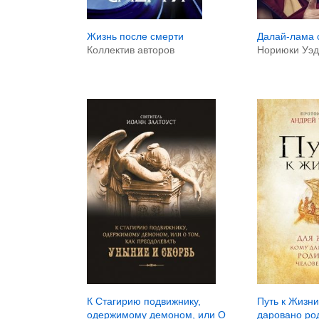
Далай-лама 
Жизнь после смерти
Нориюки Уэд
Коллектив авторов
К Стагирию подвижнику,
Путь к Жизни
одержимому демоном, или О
даровано ро