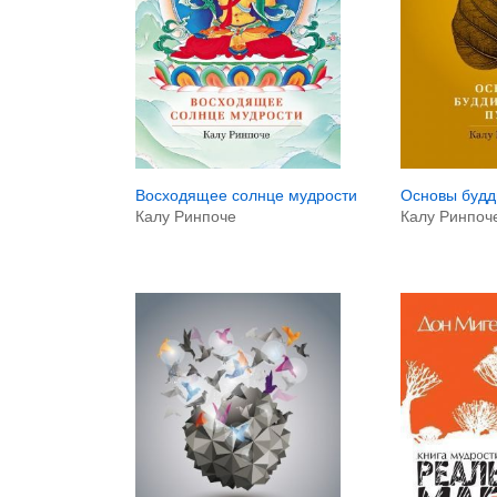
Основы будд
Восходящее солнце мудрости
Калу Ринпоч
Калу Ринпоче