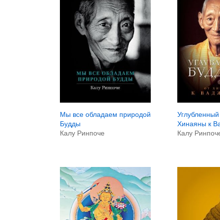
Мы все обладаем природой
Углубленный
Будды
Хинаяны к В
Калу Ринпоче
Калу Ринпоч