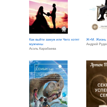
Ж+М. Жизнь
Как выйти замуж или Чего хотят
Андрей Руде
мужчины
Асэль Карабаева