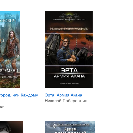
Эрта: Армия Акана
город, или Каждому
Николай Побережник
вич