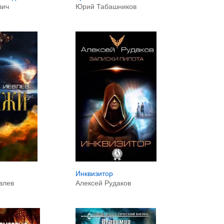
вич
Юрий Табашников
Инквизитор
влев
Алексей Рудаков