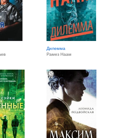
Дилемма
аев
Рамез Наам