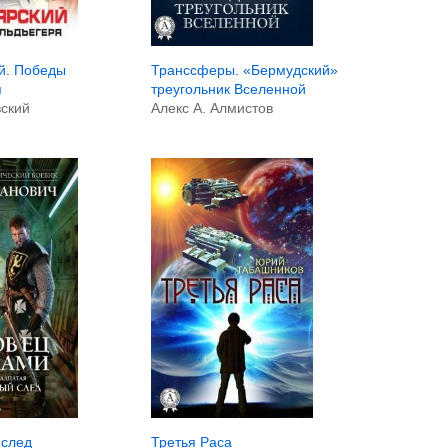
й. Победы
Транссферы. «Бермудский»
я
треугольник Вселенной
ский
Алекс А. Алмистов
след
Третья Раса