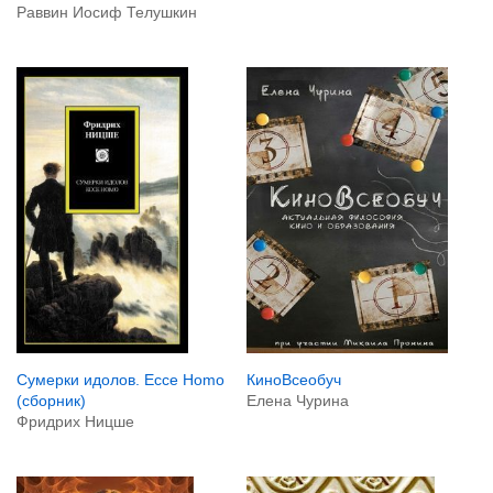
Раввин Иосиф Телушкин
КиноВсеобуч
Сумерки идолов. Ecce Homo
Елена Чурина
(сборник)
Фридрих Ницше