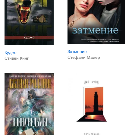
Затмение
Куджо
Стефани Майер
Стивен Кинг