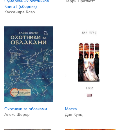
Терри Пратчетт
Сумеречных охотников.
Книга I (сборник)
Кассандра Клэр
Маска
Охотники за облаками
Дин Кунц
Алекс Шерер