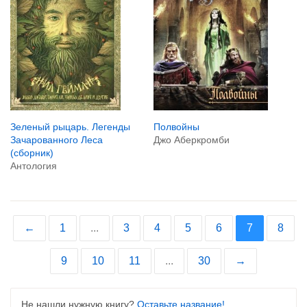
Полвойны
Зеленый рыцарь. Легенды
Джо Аберкромби
Зачарованного Леса
(сборник)
Антология
←
1
...
3
4
5
6
7
8
9
10
11
...
30
→
Не нашли нужную книгу?
Оставьте название!