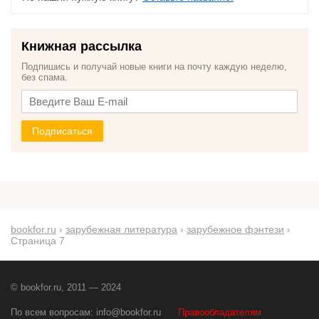
Книжная рассылка
Подпишись и получай новые книги на почту каждую неделю,
без спама.
Подписаться
bookfor.ru
›
зарубежная литература
›
зарубежное фэнтези
›
Страница 7
© bookfor.ru, 2011 — 2024
По всем вопросам:
info@bookfor.ru
Правообладателям