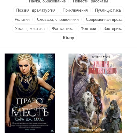
Наука, образование
Повести, рассказы
Поэзия, драматургия
Приключения
Публицистика
Религия
Словари, справочники
Современная проза
Ужасы, мистика
Фантастика
Фэнтези
Эзотерика
Юмор