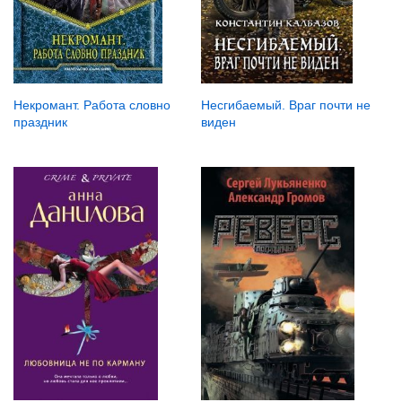
Некромант. Работа словно
Несгибаемый. Враг почти не
праздник
виден