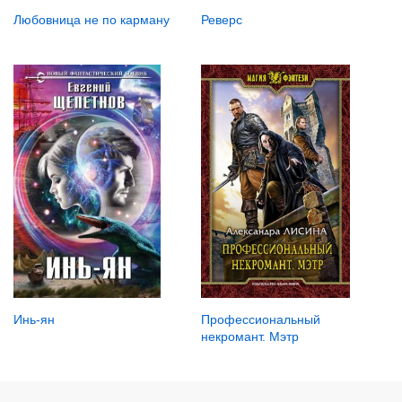
Реверс
Любовница не по карману
Инь-ян
Профессиональный
некромант. Мэтр