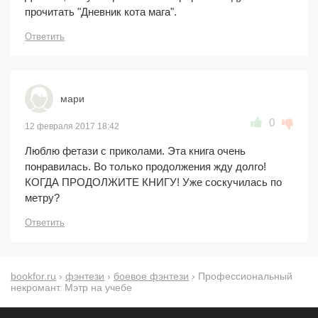
прочитать "Дневник кота мага".
Ответить
мари
0
12 февраля 2017 18:42
Люблю фетази с приколами. Эта книга очень
понравилась. Во только продолжения жду долго!
КОГДА ПРОДОЛЖИТЕ КНИГУ! Уже соскучилась по
метру?
Ответить
bookfor.ru
›
фэнтези
›
боевое фэнтези
› Профессиональный
некромант. Мэтр на учебе