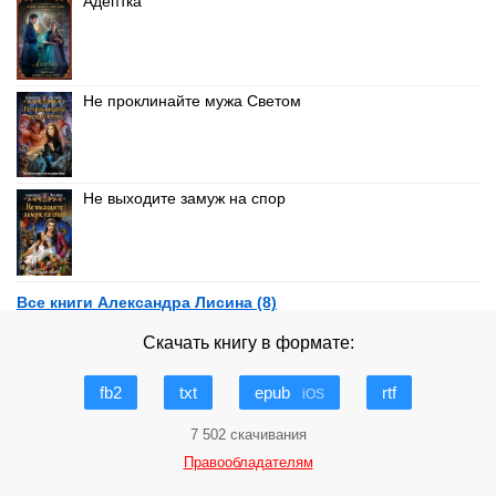
Адептка
Не проклинайте мужа Светом
Не выходите замуж на спор
Все книги Александра Лисина (8)
Скачать книгу в формате:
fb2
txt
epub
rtf
iOS
7 502 скачивания
Правообладателям