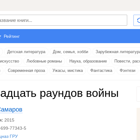
Рейтинг
Детская литература
Дом, семья, хобби
Зарубежная литератур
 искусство
Любовные романы
Наука, образование
Повести, рас
и
Современная проза
Ужасы, мистика
Фантастика
Фэнтези
адцать раундов войны
Самаров
я:
2015
-699-77343-5
цназ ГРУ