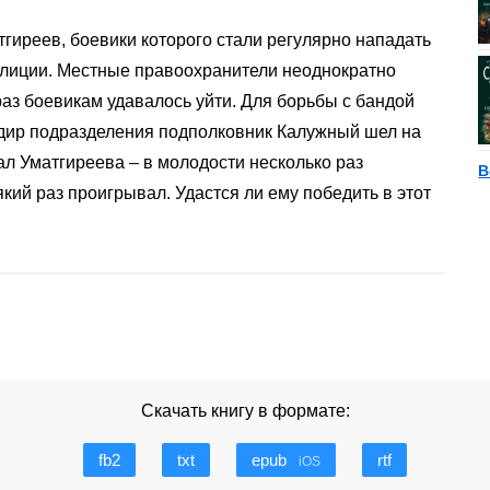
гиреев, боевики которого стали регулярно нападать
олиции. Местные правоохранители неоднократно
раз боевикам удавалось уйти. Для борьбы с бандой
ндир подразделения подполковник Калужный шел на
л Уматгиреева – в молодости несколько раз
В
який раз проигрывал. Удастся ли ему победить в этот
Скачать книгу в формате:
fb2
txt
epub
rtf
iOS