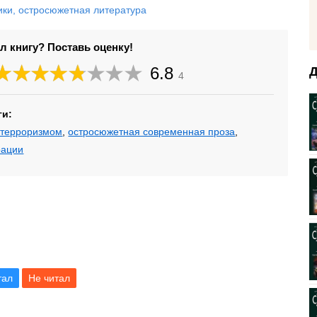
ики, остросюжетная литература
л книгу? Поставь оценку!
6.8
Д
4
ги:
 терроризмом
,
остросюжетная современная проза
,
рации
тал
Не читал