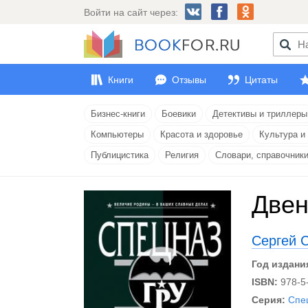
Войти на сайт через:
Книги
Отзывы
Цитаты
Бизнес-книги
Боевики
Детективы и триллеры
Компьютеры
Красота и здоровье
Культура и
Публицистика
Религия
Словари, справочник
Двен
Сергей 
Год издани
ISBN:
978-5
Серия:
Спе