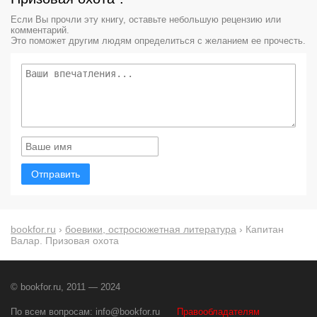
Если Вы прочли эту книгу, оставьте небольшую рецензию или
комментарий.
Это поможет другим людям определиться с желанием ее прочесть.
Отправить
bookfor.ru
›
боевики, остросюжетная литература
› Капитан
Валар. Призовая охота
© bookfor.ru, 2011 — 2024
По всем вопросам:
info@bookfor.ru
Правообладателям