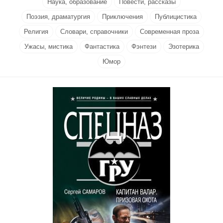
Наука, образование
Повести, рассказы
Поэзия, драматургия
Приключения
Публицистика
Религия
Словари, справочники
Современная проза
Ужасы, мистика
Фантастика
Фэнтези
Эзотерика
Юмор