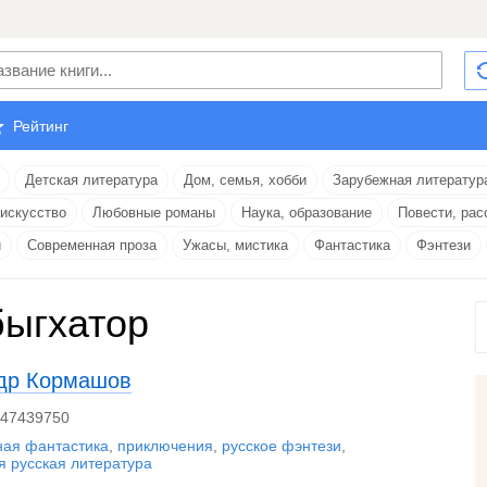
Рейтинг
Детская литература
Дом, семья, хобби
Зарубежная литератур
 искусство
Любовные романы
Наука, образование
Повести, рас
и
Современная проза
Ужасы, мистика
Фантастика
Фэнтези
ыгхатор
др Кормашов
447439750
ная фантастика
,
приключения
,
русское фэнтези
,
 русская литература