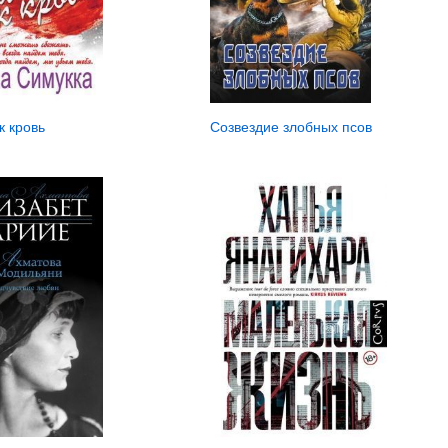
к кровь
Созвездие злобных псов