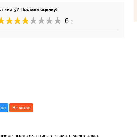
л книгу? Поставь оценку!
6
1
тал
Не читал
овое произведение, где юмор, мелодрама,