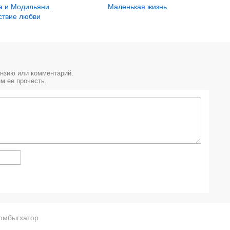
Маленькая жизнь
а и Модильяни.
ствие любви
ензию или комментарий.
м ее прочесть.
омбыгхатор