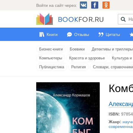
Войти на сайт через:
Книги
Отзывы
Цитаты
Бизнес-книги
Боевики
Детективы и триллеры
Компьютеры
Красота и здоровье
Культура и
Публицистика
Религия
Словари, справочник
Комб
Алексан
ISBN:
9785
Жанр:
науч
современная