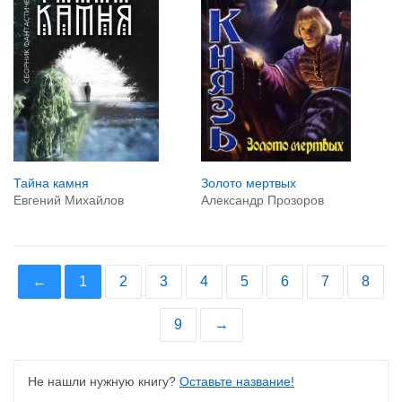
Тайна камня
Золото мертвых
Евгений Михайлов
Александр Прозоров
←
1
2
3
4
5
6
7
8
9
→
Не нашли нужную книгу?
Оставьте название!