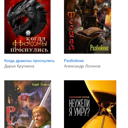
Разбойник
Когда драконы проснулись
Александр Логинов
Дарья Крупкина