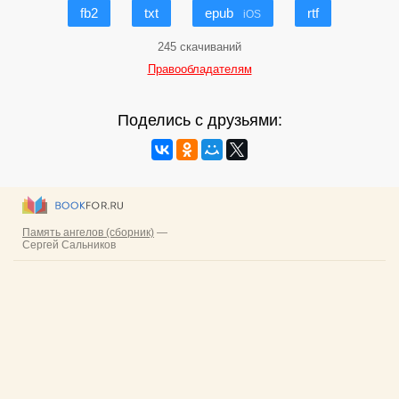
fb2
txt
epub
rtf
iOS
245 скачиваний
Правообладателям
Поделись с друзьями: