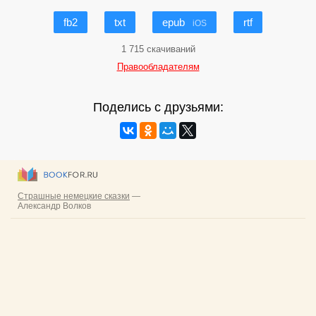
fb2
txt
epub
rtf
iOS
1 715 скачиваний
Правообладателям
Поделись с друзьями: