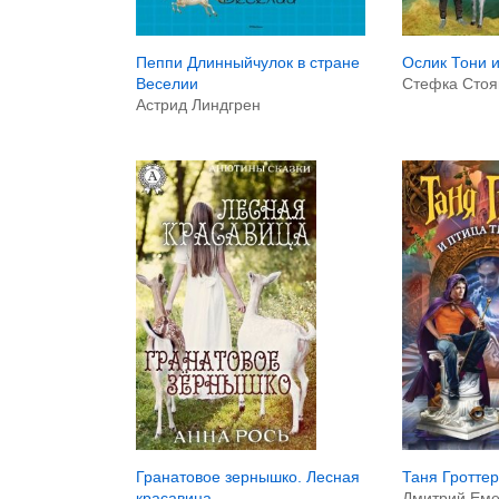
Пеппи Длинныйчулок в стране
Ослик Тони и
Веселии
Стефка Стоя
Астрид Линдгрен
Гранатовое зернышко. Лесная
Таня Гроттер
красавица
Дмитрий Ем