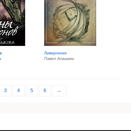
в
Ливергиния
а
Павел Алашкин
3
4
5
6
→