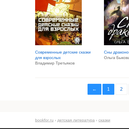
Сны драконо
Современные детские сказки
Ольга Быков
для взрослых
Владимир Третьяков
←
1
2
bookfor.ru
›
детская литература
›
сказки