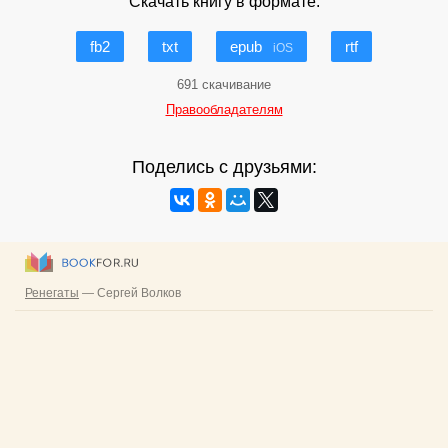
Скачать книгу в формате:
fb2
txt
epub
rtf
iOS
691 скачивание
Правообладателям
Поделись с друзьями: