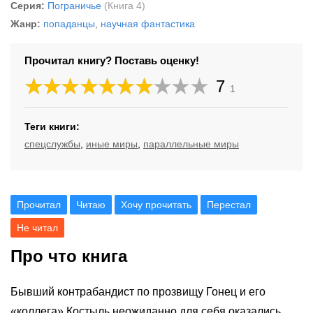
Серия:
Пограничье
(Книга 4)
Жанр:
попаданцы
,
научная фантастика
Прочитал книгу? Поставь оценку!
7
1
Теги книги:
спецслужбы
,
иные миры
,
параллельные миры
Прочитал
Читаю
Хочу прочитать
Перестал
Не читал
Про что книга
Бывший контрабандист по прозвищу Гонец и его
«коллега» Костыль неожиданно для себя оказались