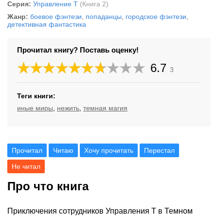
Серия:
Управление Т
(Книга 2)
Жанр:
боевое фэнтези
,
попаданцы
,
городское фэнтези
,
детективная фантастика
Прочитал книгу? Поставь оценку!
6.7
3
Теги книги:
иные миры
,
нежить
,
темная магия
Прочитал
Читаю
Хочу прочитать
Перестал
Не читал
Про что книга
Приключения сотрудников Управления Т в Темном