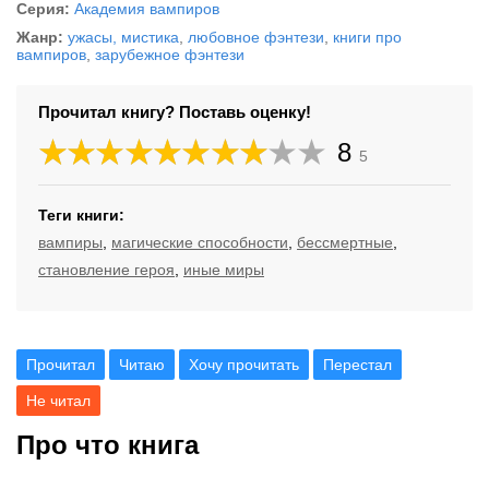
Серия:
Академия вампиров
Жанр:
ужасы, мистика
,
любовное фэнтези
,
книги про
вампиров
,
зарубежное фэнтези
Прочитал книгу? Поставь оценку!
8
5
Теги книги:
вампиры
,
магические способности
,
бессмертные
,
становление героя
,
иные миры
Прочитал
Читаю
Хочу прочитать
Перестал
Не читал
Про что книга