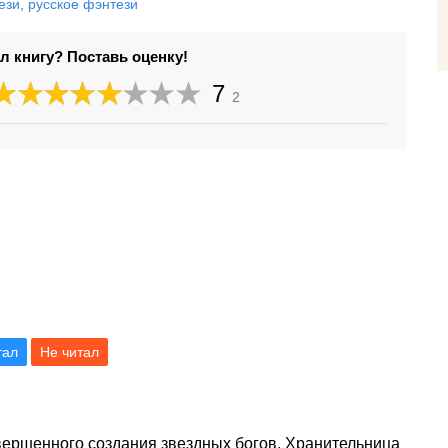
ези
,
русское фэнтези
л книгу? Поставь оценку!
7
2
тал
Не читал
вершенного создания звездных богов. Хранительница