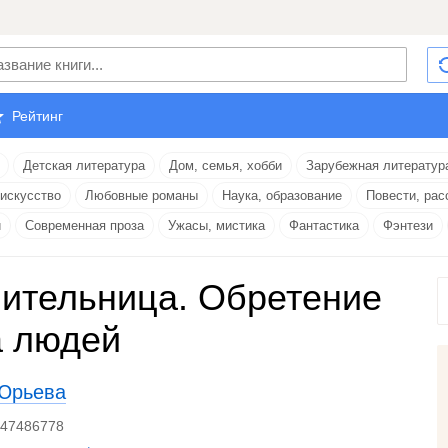
Рейтинг
Детская литература
Дом, семья, хобби
Зарубежная литератур
 искусство
Любовные романы
Наука, образование
Повести, рас
и
Современная проза
Ужасы, мистика
Фантастика
Фэнтези
ительница. Обретение
 людей
Юрьева
447486778