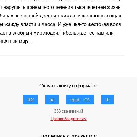
ет нарушить привычного течения тысячелетней жизни
убинах вселенной древняя жажда, и всепроникающая
ы жажду власти и Хаоса. И уже чья-то жестокая воля
ет в злобный мир людей. Гибель ждет ее там или
рмоничный мир…
Скачать книгу в формате:
fb2
txt
epub
rtf
iOS
338 скачиваний
Правообладателям
Поделись с друзьями: