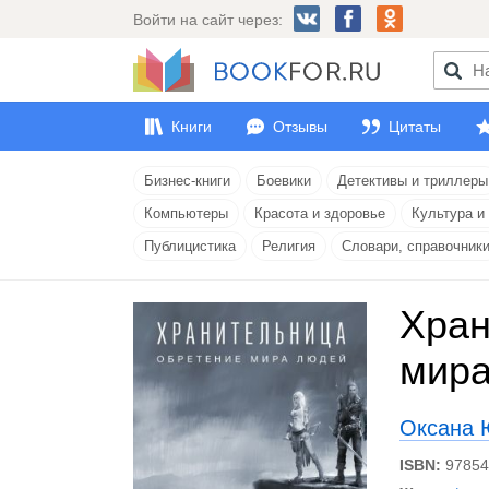
Войти на сайт через:
Книги
Отзывы
Цитаты
Бизнес-книги
Боевики
Детективы и триллеры
Компьютеры
Красота и здоровье
Культура и
Публицистика
Религия
Словари, справочник
Хран
мира
Оксана 
ISBN:
9785