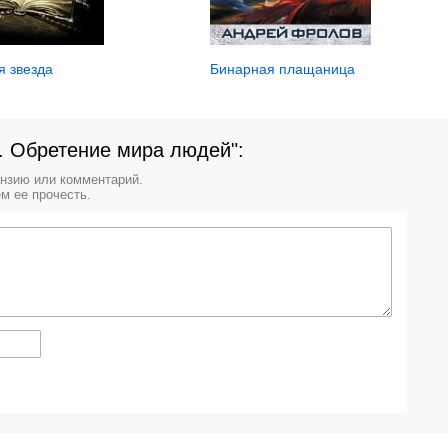
я звезда
Бинарная плащаница
. Обретение мира людей":
ензию или комментарий.
м ее прочесть.