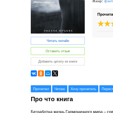
Жанр:
фэнт
Прочита
Читать онлайн
Оставить отзыв
Добавить цитату из книги
Прочитал
Читаю
Хочу прочитать
Перес
Про что книга
Беззаботна жизнь Гармоничного мира – со