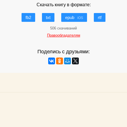
Скачать книгу в формате:
fb2
txt
epub
rtf
iOS
506 скачиваний
Правообладателям
Поделись с друзьями: