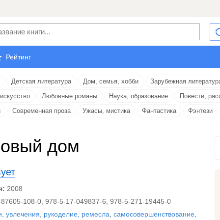
Рейтинг
Детская литература
Дом, семья, хобби
Зарубежная литератур
 искусство
Любовные романы
Наука, образование
Повести, рас
и
Современная проза
Ужасы, мистика
Фантастика
Фэнтези
овый дом
вует
я:
2008
-87605-108-0, 978-5-17-049837-6, 978-5-271-19445-0
и, увлечения
,
рукоделие, ремесла
,
самосовершенствование
,