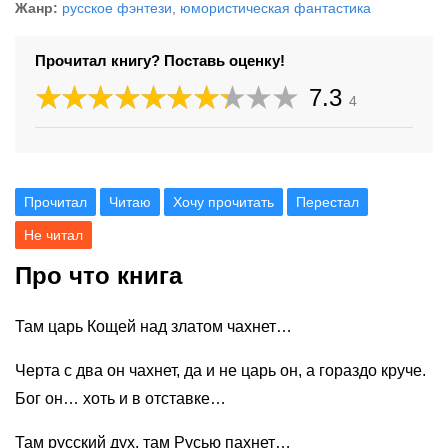
Жанр:
русское фэнтези
,
юмористическая фантастика
Прочитал книгу? Поставь оценку!
7.3
4
Прочитал
Читаю
Хочу прочитать
Перестал
Не читал
Про что книга
Там царь Кощей над златом чахнет…
Черта с два он чахнет, да и не царь он, а гораздо круче.
Бог он… хоть и в отставке…
Там русский дух, там Русью пахнет…