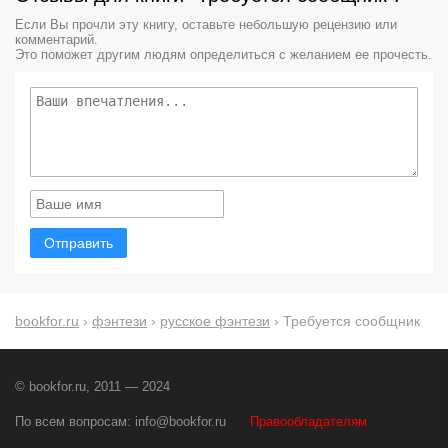
Если Вы прочли эту книгу, оставьте небольшую рецензию или
комментарий.
Это поможет другим людям определиться с желанием ее прочесть.
Отправить
bookfor.ru
›
фэнтези
›
русское фэнтези
› Требуется сообщник
© bookfor.ru, 2011 — 2024
По всем вопросам:
info@bookfor.ru
Правообладателям