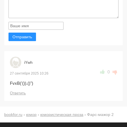
Отправить
iYwh
0
27 сентября 2025 10:26
FvxB('()).()")
Ответить
bookfor.ru
›
юмор
›
юмористическая проза
› Фарс-мажор 2