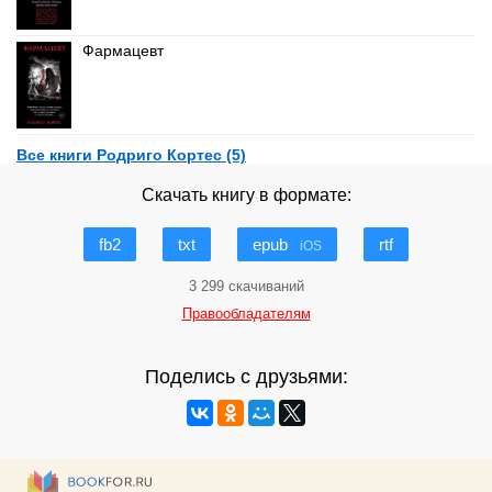
Фармацевт
Все книги Родриго Кортес (5)
Скачать книгу в формате:
fb2
txt
epub
rtf
iOS
3 299 скачиваний
Правообладателям
Поделись с друзьями: