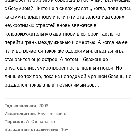
с безумием? Никто не в силах угадать, когда, повинуясь
какому-то властному инстинкту, эта заложница своих
неукротимых страстей вновь ввяжется в
головокружительную авантюру, в которой так легко
перейти грань между жизнью и смертью. А когда на ее
пути встречается такой же одержимый, опасная игра
становится еще острее. А потом – блаженное
опустошение, умиротворенность, полный покой. Но
лишь до тех пор, пока из неведомой мрачной бездны не
раздастся призывный, неумолимый зов…
Год написания:
2006
Издательство:
Научная книга
Перевод:
А. Степаненко
Возрастное ограничение:
16+